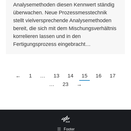
Analysemethoden diesen Kennwert ständig
überwachen. Neue Prozess­messtechnik
stellt vielversprechende Analysemethoden
bereit, die sich mit dem Mischungsverhältnis
korrelieren lassen und in den
Fertigungsprozess eingebracht…
←
1
…
13
14
15
16
17
…
23
→
Footer