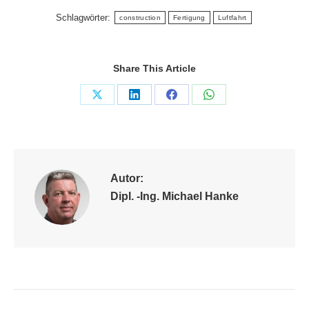
Schlagwörter:
construction
Fertigung
Luftfahrt
Share This Article
Share
Share
Share
Share
on
on
on
on
X
LinkedIn
Facebook
WhatsApp
Autor:
Dipl. -Ing. Michael Hanke
Kommentarnavigation