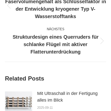
Faservolumengehalt als Schlüsselfaktor in
Vorheriger
der Entwicklung kryogener Typ V-
Beitrag:
Wasserstofftanks
NÄCHSTES
Strukturdesign eines Querruders für
Nächster
schlanke Flügel mit aktiver
Beitrag:
Flatterunterdrückung
Related Posts
Mit Ultraschall in der Fertigung
alles im Blick
2025-09-11