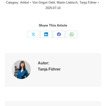
Category:
Artikel
Von
Grigori Oehl
,
Martin Liebisch
,
Tanja Führer
2025-07-14
Share This Article
Share
Share
Share
Share
on
on
on
on
X
LinkedIn
Facebook
WhatsApp
Autor:
Tanja Führer