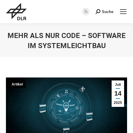
Suche
Search:
RSS
page
opens
MEHR ALS NUR CODE – SOFTWARE
in
IM SYSTEMLEICHTBAU
new
window
Sie befinden sich hier:
Artikel
Juli
14
2025