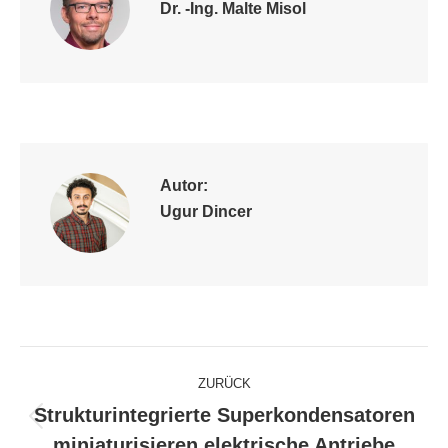
Dr. -Ing. Malte Misol
Autor:
Ugur Dincer
Kommentarnavigation
ZURÜCK
Strukturintegrierte Superkondensatoren
Vorheriger
miniaturisieren elektrische Antriebe