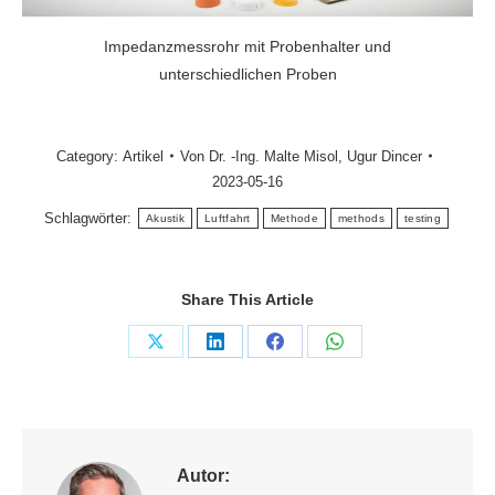
Impedanzmessrohr mit Probenhalter und
unterschiedlichen Proben
Category:
Artikel
Von
Dr. -Ing. Malte Misol
,
Ugur Dincer
2023-05-16
Schlagwörter:
Akustik
Luftfahrt
Methode
methods
testing
Share This Article
Share
Share
Share
Share
on
on
on
on
X
LinkedIn
Facebook
WhatsApp
Autor: