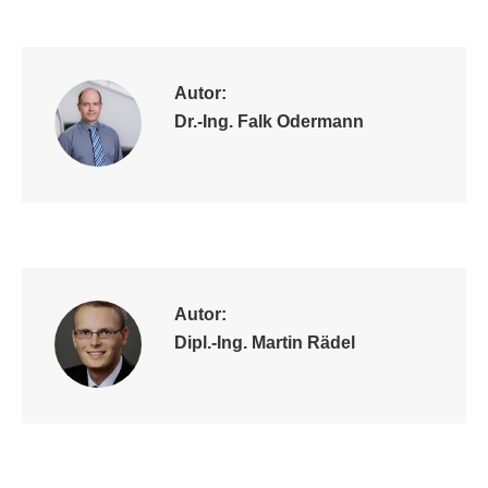
on
on
on
on
X
LinkedIn
Facebook
WhatsApp
Autor:
Dr.-Ing. Falk Odermann
Autor:
Dipl.-Ing. Martin Rädel