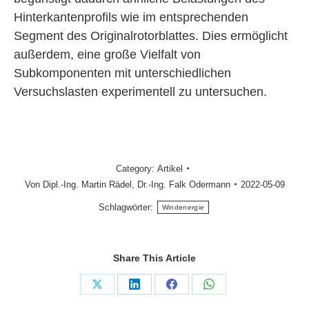
Hinterkantenprofils wie im entsprechenden
Segment des Original­rotorblattes. Dies ermöglicht
außerdem, eine große Vielfalt von
Subkomponenten mit unterschiedlichen
Versuchslasten experimentell zu untersuchen.
Category:
Artikel
Von
Dipl.-Ing. Martin Rädel
,
Dr.-Ing. Falk Odermann
2022-05-09
Schlagwörter:
Windenergie
Share This Article
Share
Share
Share
Share