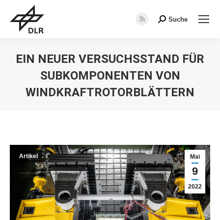
Suche
Search:
RSS
page
opens
EIN NEUER VERSUCHSSTAND FÜR
in
SUBKOMPONENTEN VON
new
window
WINDKRAFTROTORBLÄTTERN
Sie befinden sich hier:
Artikel
Mai
9
2022