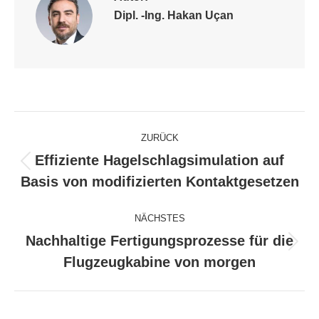
Dipl. -Ing. Hakan Uçan
Kommentarnavigation
ZURÜCK
Effiziente Hagelschlagsimulation auf
Vorheriger
Basis von modifizierten Kontaktgesetzen
Beitrag:
NÄCHSTES
Nachhaltige Fertigungsprozesse für die
Nächster
Flugzeugkabine von morgen
Beitrag: