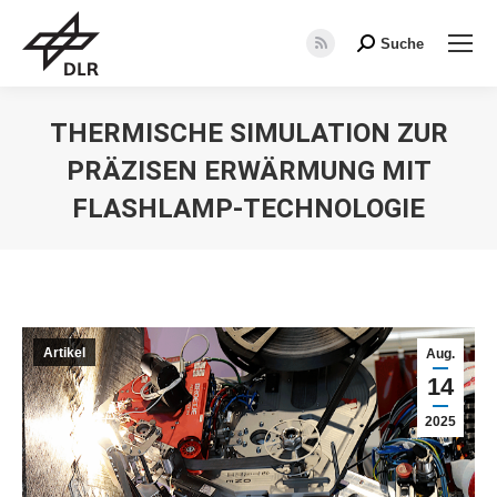
Suche
Search:
RSS
page
opens
THERMISCHE SIMULATION ZUR
in
PRÄZISEN ERWÄRMUNG MIT
new
window
FLASHLAMP-TECHNOLOGIE
Sie befinden sich hier:
Artikel
Aug.
14
2025