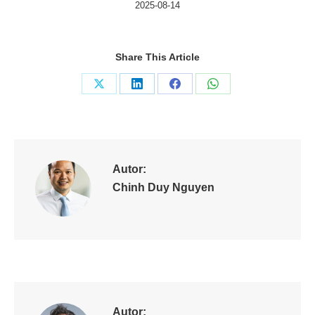
2025-08-14
Share This Article
Share
Share
Share
Share
on
on
on
on
X
LinkedIn
Facebook
WhatsApp
Autor:
Chinh Duy Nguyen
Autor: