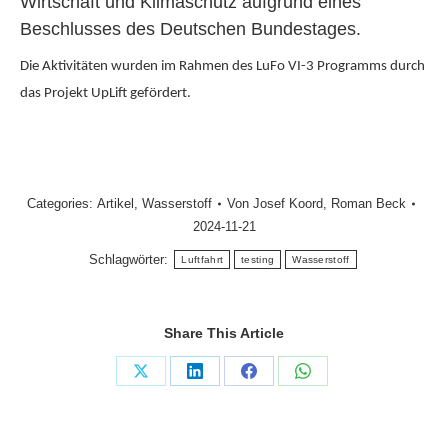
Wirtschaft und Klimaschutz aufgrund eines
Beschlusses des Deutschen Bundestages.
Die Aktivitäten wurden im Rahmen des LuFo VI-3 Programms durch
das Projekt UpLift gefördert.
Categories:
Artikel
,
Wasserstoff
Von
Josef Koord
,
Roman Beck
2024-11-21
Schlagwörter:
Luftfahrt
testing
Wasserstoff
Share This Article
Share
Share
Share
Share
on
on
on
on
X
LinkedIn
Facebook
WhatsApp