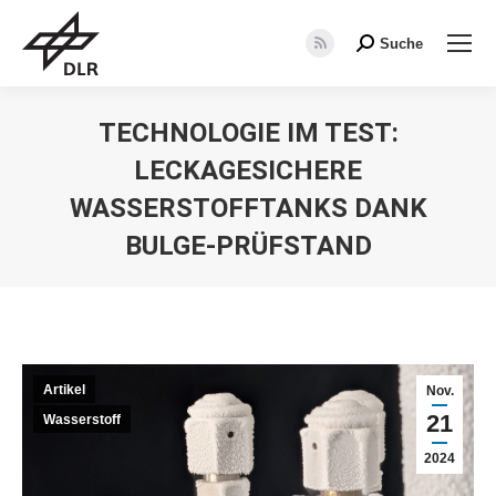
Suche
Search:
RSS
page
opens
TECHNOLOGIE IM TEST:
in
LECKAGESICHERE
new
window
WASSERSTOFFTANKS DANK
BULGE-PRÜFSTAND
Sie befinden sich hier:
Artikel
Nov.
21
Wasserstoff
2024