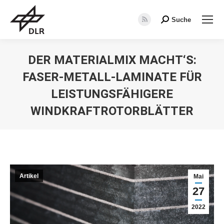
Suche
Search:
RSS
page
opens
DER MATERIALMIX MACHT‘S:
in
FASER-METALL-LAMINATE FÜR
new
window
LEISTUNGSFÄHIGERE
WINDKRAFTROTORBLÄTTER
Sie befinden sich hier:
Artikel
Mai
27
2022