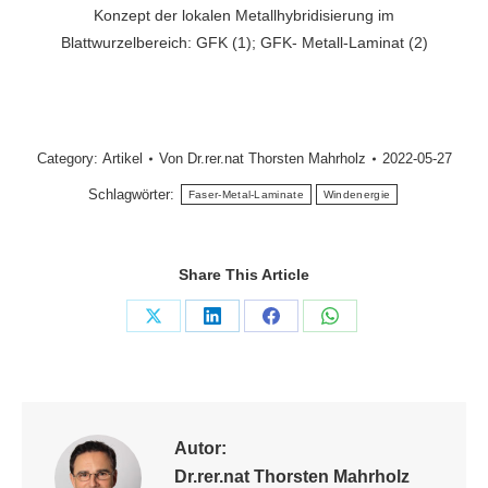
Konzept der lokalen Metallhybridisierung im
Blattwurzelbereich: GFK (1); GFK- Metall-Laminat (2)
Category:
Artikel
Von
Dr.rer.nat Thorsten Mahrholz
2022-05-27
Schlagwörter:
Faser-Metal-Laminate
Windenergie
Share This Article
Share
Share
Share
Share
on
on
on
on
X
LinkedIn
Facebook
WhatsApp
Autor:
Dr.rer.nat Thorsten Mahrholz