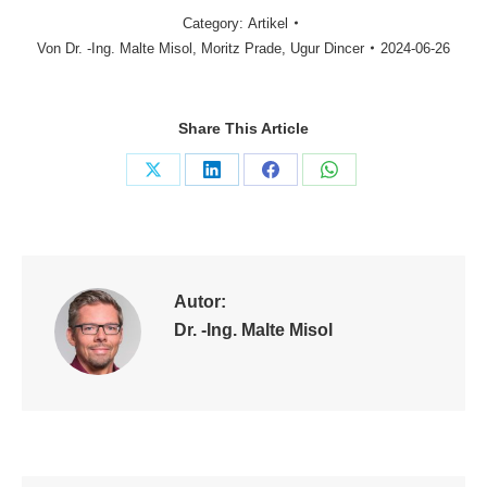
Category:
Artikel
Von
Dr. -Ing. Malte Misol
,
Moritz Prade
,
Ugur Dincer
2024-06-26
Share This Article
Share
Share
Share
Share
on
on
on
on
X
LinkedIn
Facebook
WhatsApp
Autor:
Dr. -Ing. Malte Misol