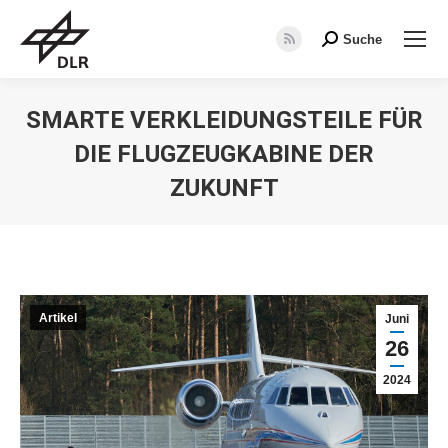
Suche
Search:
RSS
page
opens
SMARTE VERKLEIDUNGSTEILE FÜR
in
DIE FLUGZEUGKABINE DER
new
window
ZUKUNFT
Sie befinden sich hier:
Artikel
Juni
26
2024