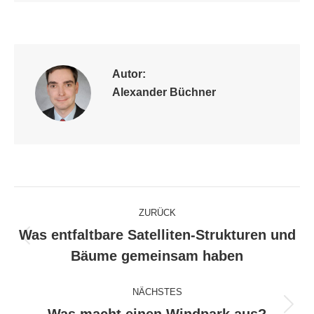
Autor:
Alexander Büchner
Kommentarnavigation
ZURÜCK
Was entfaltbare Satelliten-Strukturen und
Vorheriger
Bäume gemeinsam haben
Beitrag:
NÄCHSTES
Nächster