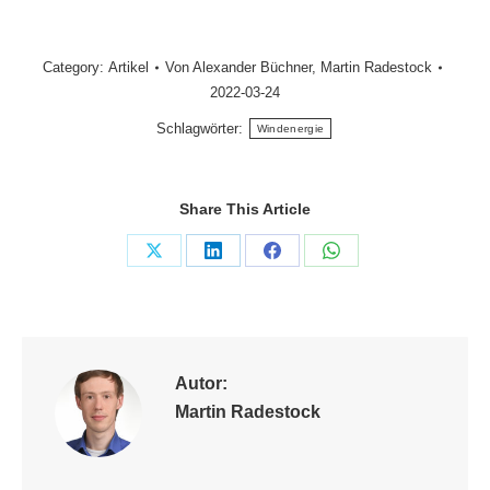
Category:
Artikel
Von
Alexander Büchner
,
Martin Radestock
2022-03-24
Schlagwörter:
Windenergie
Share This Article
Share
Share
Share
Share
on
on
on
on
X
LinkedIn
Facebook
WhatsApp
Autor:
Martin Radestock