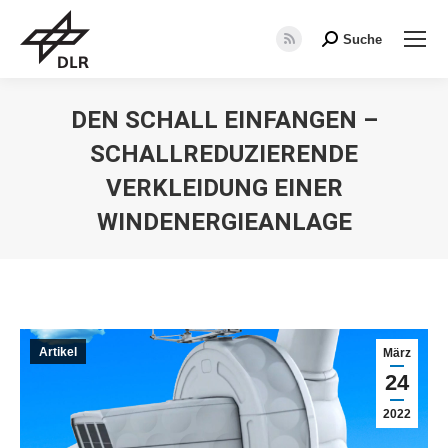
Suche
Search:
RSS
page
opens
DEN SCHALL EINFANGEN –
in
SCHALLREDUZIERENDE
new
window
VERKLEIDUNG EINER
WINDENERGIEANLAGE
Sie befinden sich hier:
Artikel
März
24
2022