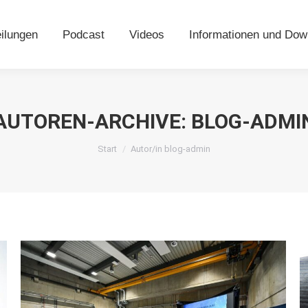
eilungen
Podcast
Videos
Informationen und Do
ilungen
Podcast
Videos
Informationen und Dow
AUTOREN-ARCHIVE:
BLOG-ADMI
Sie befinden sich hier:
Start
Autor/in blog-admin