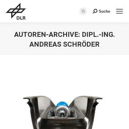
Suche
Search:
RSS
page
opens
AUTOREN-ARCHIVE:
DIPL.-ING.
in
ANDREAS SCHRÖDER
new
window
Sie befinden sich hier: