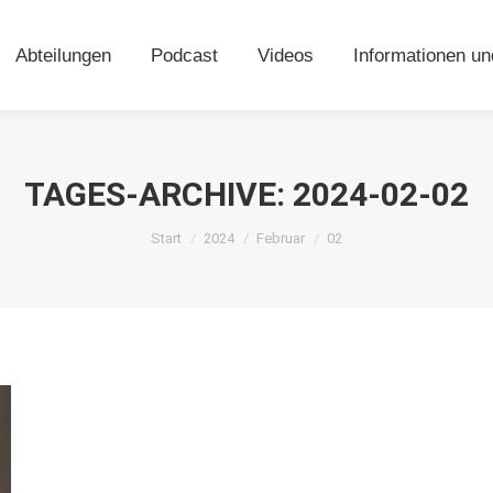
Abteilungen
Podcast
Videos
Informationen 
Abteilungen
Podcast
Videos
Informationen u
TAGES-ARCHIVE:
2024-02-02
Sie befinden sich hier:
Start
2024
Februar
02