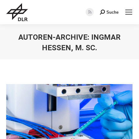
Suche
Search:
RSS
page
opens
AUTOREN-ARCHIVE:
INGMAR
in
HESSEN, M. SC.
new
window
Sie befinden sich hier: